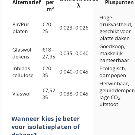
Alternatief
per
Pluspunten
λ
m²
Hoge
Pir/Pur
€20–
drukvastheid,
0,023–0,026
platen
25
geschikt voor
platte daken
Goedkoop,
Glaswol
€18–
0,035–0,040
makkelijk
dekens
27,95
hanteerbaar
Inblaas
€20–
Ecologisch,
0,040–0,045
cellulose
35
dampopen
Herwinbaar,
€7,52–
geluiddempen
Vlaswol
0,038–0,045
35
lage CO₂-
uitstoot
Wanneer kies je beter
voor isolatieplaten of
dekens?