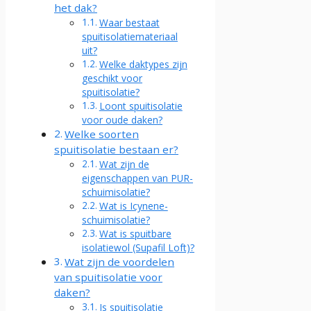
het dak?
Waar bestaat
spuitisolatiemateriaal
uit?
Welke daktypes zijn
geschikt voor
spuitisolatie?
Loont spuitisolatie
voor oude daken?
Welke soorten
spuitisolatie bestaan er?
Wat zijn de
eigenschappen van PUR-
schuimisolatie?
Wat is Icynene-
schuimisolatie?
Wat is spuitbare
isolatiewol (Supafil Loft)?
Wat zijn de voordelen
van spuitisolatie voor
daken?
Is spuitisolatie