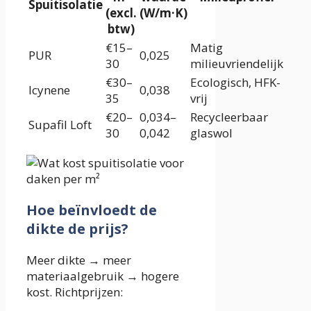
Spuitisolatie
(excl.
(W/m·K)
btw)
€15–
Matig
PUR
0,025
30
milieuvriendelijk
€30–
Ecologisch, HFK-
Icynene
0,038
35
vrij
€20–
0,034–
Recycleerbaar
Supafil Loft
30
0,042
glaswol
Hoe beïnvloedt de
dikte de prijs?
Meer dikte → meer
materiaalgebruik → hogere
kost. Richtprijzen: