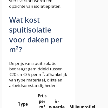
sterk verkort wordt ten
opzichte van isolatieplaten.
Wat kost
spuitisolatie
voor daken per
m²?
De prijs van spuitisolatie
bedraagt gemiddeld tussen
€20 en €35 per m², afhankelijk
van type materiaal, dikte en
arbeidsomstandigheden.
Prijs
per
λ-
Type
m²
waarde
Milieuprofiel