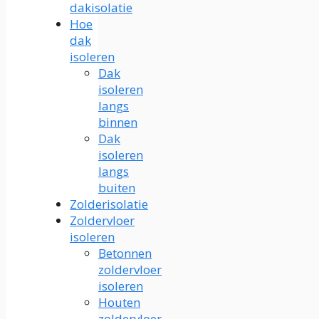
dakisolatie
Hoe
dak
isoleren
Dak
isoleren
langs
binnen
Dak
isoleren
langs
buiten
Zolderisolatie
Zoldervloer
isoleren
Betonnen
zoldervloer
isoleren
Houten
zoldervloer