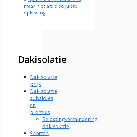
maar niet altijd de juiste
oplossing
Dakisolatie
Dakisolatie
prijs
Dakisolatie
subsidies
en
premies
Belastingvermindering
dakisolatie
Soorten