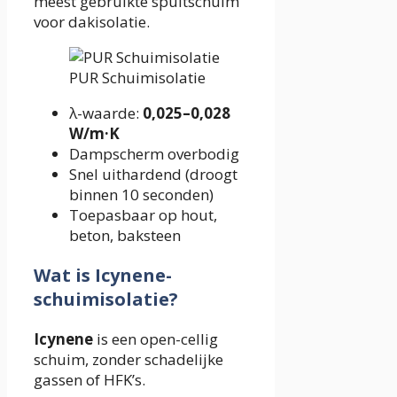
meest gebruikte spuitschuim
voor dakisolatie.
PUR Schuimisolatie
λ-waarde:
0,025–0,028
W/m·K
Dampscherm overbodig
Snel uithardend (droogt
binnen 10 seconden)
Toepasbaar op hout,
beton, baksteen
Wat is Icynene-
schuimisolatie?
Icynene
is een open-cellig
schuim, zonder schadelijke
gassen of HFK’s.