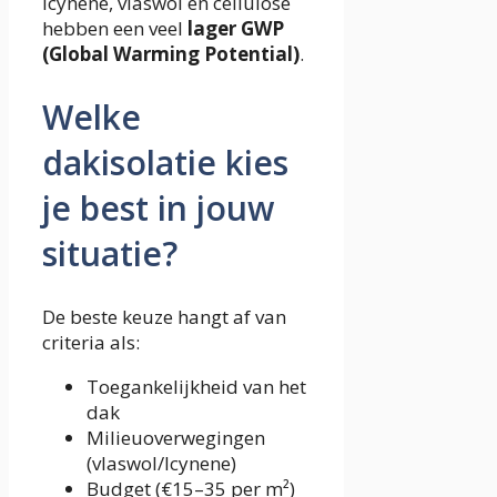
Icynene, vlaswol en cellulose
hebben een veel
lager GWP
(Global Warming Potential)
.
Welke
dakisolatie kies
je best in jouw
situatie?
De beste keuze hangt af van
criteria als:
Toegankelijkheid van het
dak
Milieuoverwegingen
(vlaswol/Icynene)
Budget (€15–35 per m²)