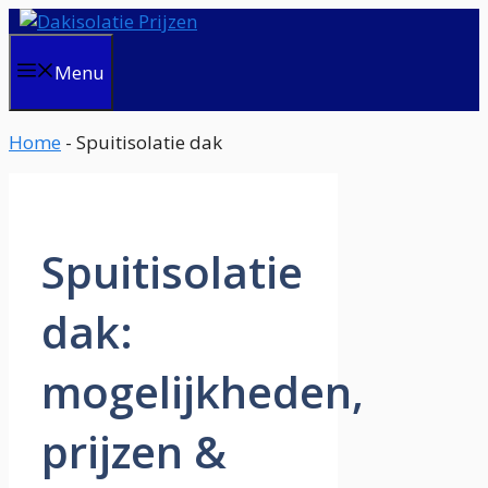
Ga
naar
de
Menu
inhoud
Home
-
Spuitisolatie dak
Spuitisolatie
dak:
mogelijkheden,
prijzen &